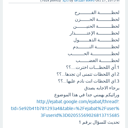
in
Oct 27, 2015
asked
الصداقة
by
دانية:
(
points)
162k
لحظــــــــة الفــــــــرح
لحظـــــــــة الحــــــزن
لحظـــــــــة الحنيـــــــن
لحظـــــــــة الإعتــــــــذار
لحظــــــــة الذهـــــــول
لحظــــــــــة النــــــــدم
لحظـــــــــــــة الحــــــــب
لحظـــــــة الغضــــــب
1.أي اللحظـــات اخترت....؟؟
2.اي اللحظات تتمنى ان تجدها...؟؟
3.اي اللحظات انت نادم عليها...؟؟
برجاء الاجابه بصدق
ورائيكم يهمني جدا في هذا الموضوع
http://ejabat.google.com/ejabat/thread?
:
tid=5e92b41b781293a4&table=%2Fejabat%2Fuser%
3Fuserid%3D02055569026813715685‏
تحديث للسؤال برقم 1