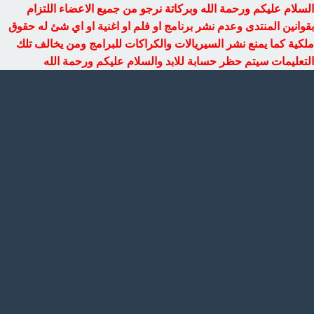
السلام عليكم ورحمة الله وبركاتة نرجو من جميع الاعضاء اللتزام
بقوانين المنتدى وعدم نشر برنامج او فلم او اغنية او اي شئ له حقوق
ملكية كما يمنع نشر السيريالات والكراكات للبرامج ومن يخالف تلك
التعليمات سيتم حظر حسابة للابد والسلام عليكم ورحمة الله