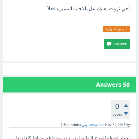
أخي ثروت اهنيك عل يالاجابه المميزه فعلاً
البرامج الحوارية
Answers
58
0
votes
by
Nov 21, 2015
answered
أوس
(
points)
154k
اختار لحظة الفرح لانها صارت نادره جدا فى حياتنا كلنا ربنا